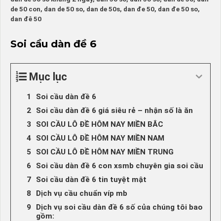
de 50 con, dan de 50 so, dan de 50s, dan đe 50, dan đe 50 so,
dan đê 50
Soi cầu dàn đề 6
Mục lục
Soi cầu dàn đề 6
Soi cầu dàn đề 6 giá siêu rẻ – nhận số là ăn
SOI CẦU LÔ ĐỀ HÔM NAY MIỀN BẮC
SOI CẦU LÔ ĐỀ HÔM NAY MIỀN NAM
SOI CẦU LÔ ĐỀ HÔM NAY MIỀN TRUNG
Soi cầu dàn đề 6 con xsmb chuyên gia soi cầu
Soi cầu dàn đề 6 tin tuyệt mật
Dịch vụ cầu chuẩn víp mb
Dịch vụ soi cầu dàn đề 6 số của chúng tôi bao
gồm: