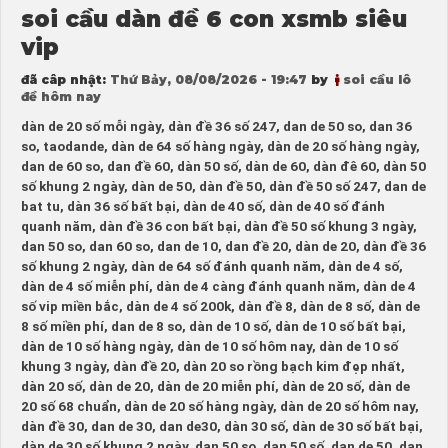
soi cầu dàn đề 6 con xsmb siêu
vip
đã câp nhật:
Thứ Bảy, 08/08/2026 - 19:47
by
soi cầu lô
đề hôm nay
dàn de 20 số mỗi ngày, dàn đề 36 số 247, dan de 50 so, dan 36
so, taodande, dàn de 64 số hàng ngày, dàn de 20 số hàng ngày,
dan de 60 so, dan đề 60, dàn 50 số, dàn de 60, dàn đê 60, dàn 50
số khung 2 ngày, dàn de 50, dàn đề 50, dàn đề 50 số 247, dan de
bat tu, dàn 36 số bất bại, dàn de 40 số, dàn de 40 số đánh
quanh năm, dàn đề 36 con bất bại, dàn đề 50 số khung 3 ngày,
dan 50 so, dan 60 so, dan de 10, dan đề 20, dàn de 20, dàn đề 36
số khung 2 ngày, dàn de 64 số đánh quanh năm, dàn de 4 số,
dàn de 4 số miễn phí, dàn de 4 càng đánh quanh năm, dàn de 4
số vip miền bắc, dàn de 4 số 200k, dàn đề 8, dàn de 8 số, dàn de
8 số miền phí, dan de 8 so, dàn de 10 số, dàn de 10 số bất bại,
dàn de 10 số hàng ngày, dàn de 10 số hôm nay, dàn de 10 số
khung 3 ngày, dàn đề 20, dàn 20 so rồng bạch kim đẹp nhất,
dàn 20 số, dàn de 20, dàn de 20 miễn phí, dàn de 20 số, dàn de
20 số 68 chuẩn, dàn de 20 số hàng ngày, dàn de 20 số hôm nay,
dàn đề 30, dan de 30, dan de30, dàn 30 số, dàn de 30 số bất bại,
dàn de 30 số khung 2 ngày, dan 50 so, dan 50 số, dan de 50, dan