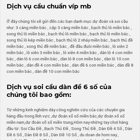
Dịch vụ cầu chuẩn víp mb
Ở đây chúng tôi sẽ gửi đến các bạn danh mục dự đoán và soi cầu
như: 3 càng miền bắc , cặp 3 càng miền bắc , bạch thủ lô miền bắc ,
song thủ lô miền bắc , bạch thủ lô miền bắc , bạch thủ lô miền bắc ,
song thủ lô kép miền bắc , bạch thủ lô 2 nháy miền bắc , bạch thủ đề
miền bắc , song thủ đề miền bắc , đề đầu đuôi miền bắc , lô xiên 2
miền bắc , lô xiên 3 miền bắc , lô xiên 4 miền bắc , dàn lô 4 con miền
bắc , dàn lô 6 con miền bắc , dàn lô 8 con miền bắc , dàn lô 10 con
miền bắc , dàn đề 4 con miền bắc , dàn đề 6 con miền bắc , dàn đề 8
con miền bắc , dàn đề 10 con miền bắc
Dịch vụ soi cầu dàn đề 6 số của
chúng tôi bao gồm:
Từ những kinh nghiệm dày công nghiên cứu của các chuyên gia
hàng đầu trong lĩnh vực ,dự đoán xổ số miền bắc,dự đoán xổ số
miền nam,dự đoán xổ số miền trung,Hôm nay những tay chơi hàng
đầu từ: Soi Cầu Đề , Bạch Thủ Đề , Song Thủ Đề , Dàn Đề 4 Số , Dàn
Đề 6 Số , Dàn Đề 8 Số , Dàn Đề 10 Số , du doan de hom nay ,