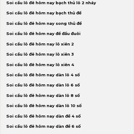
Soi cầu lô đê hôm nay bạch thủ lô 2 nháy
Soi cầu lô đê hôm nay bạch thủ đề
Soi cầu lô đê hôm nay song thủ đề
Soi cầu lô đê hôm nay đề đầu đuôi
Soi cầu lô đê hôm nay lô xiên 2
Soi cầu lô đê hôm nay lô xiên 3
Soi cầu lô đê hôm nay lô xiên 4
Soi cầu lô đê hôm nay dàn lô 4 số
Soi cầu lô đê hôm nay dàn lô 6 số
Soi cầu lô đê hôm nay dàn lô 8 số
Soi cầu lô đê hôm nay dàn lô 10 số
Soi cầu lô đê hôm nay dàn đề 4 số
Soi cầu lô đê hôm nay dàn đề 6 số