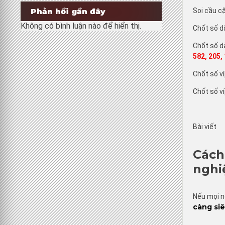
Soi cầu c
Phản hồi gần đây
Không có bình luận nào để hiển thị.
Chốt số d
Chốt số d
582, 205,
Chốt số ví
Chốt số ví
Bài viết
Cách
nghi
Nếu mọi n
càng si