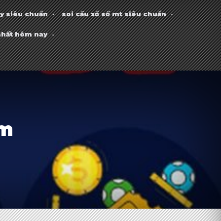
y siêu chuẩn
soi cầu xổ số mt siêu chuẩn
nhất hôm nay
om