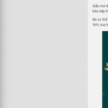
Giấc mơ đ
báo sắp đ
Nó có thể
tích, suy 