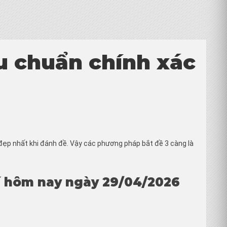
êu chuẩn chính xác
ẹp nhất khi đánh đề. Vậy các phương pháp bắt đề 3 càng là
í hôm nay ngày 29/04/2026