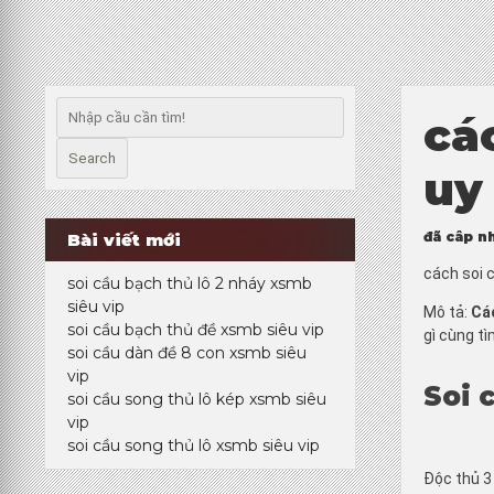
cá
Search
uy
đã câp n
Bài viết mới
cách soi 
soi cầu bạch thủ lô 2 nháy xsmb
siêu vip
Mô tả:
Các
soi cầu bạch thủ đề xsmb siêu vip
gì cùng tì
soi cầu dàn đề 8 con xsmb siêu
vip
Soi 
soi cầu song thủ lô kép xsmb siêu
vip
soi cầu song thủ lô xsmb siêu vip
Độc thủ 3