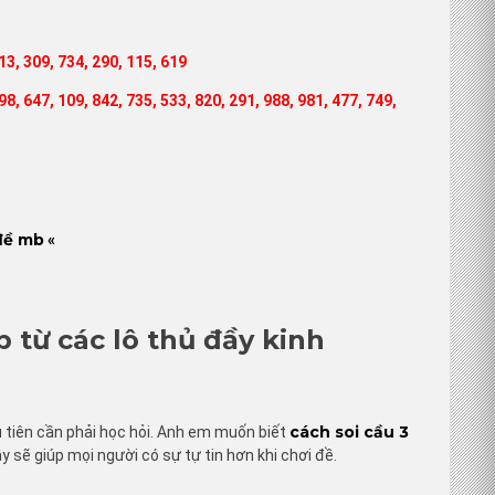
13, 309, 734, 290, 115, 619
98, 647, 109, 842, 735, 533, 820, 291, 988, 981, 477, 749,
 đề mb
«
 từ các lô thủ đầy kinh
cách soi cầu 3
 tiên cần phải học hỏi. Anh em muốn biết
y sẽ giúp mọi người có sự tự tin hơn khi chơi đề.