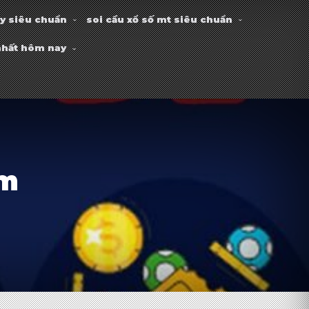
y siêu chuẩn
soi cầu xổ số mt siêu chuẩn
nhất hôm nay
om