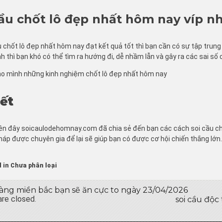
cầu chốt lô đẹp nhất hôm nay víp n
u chốt lô đẹp nhất hôm nay đạt kết quả tốt thì bạn cần có sự tập trun
 thì bạn khó có thể tìm ra hướng đi, dễ nhầm lẫn và gây ra các sai số 
ho mình những kinh nghiệm chốt lô đẹp nhất hôm nay
kết
trên đây soicaulodehomnay.com đã chia sẻ đến bạn các cách soi cầu ch
áp được chuyên gia để lại sẽ giúp bạn có được cơ hội chiến thắng lớn.
 in Chưa phân loại
àng miền bắc bạn sẽ ăn cực to ngày 23/04/2026
re closed.
soi cầu độ