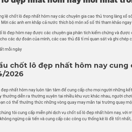
 lô đẹp nhất hôm nay mới nhất tr
g lệ chốt lô đẹp nhất hôm nay các chuyên gia cao thủ trong làng xổ số
. Mời các anh em khắp cả nước thích bộ môn xổ số thì tham khảo ngay
ố lô đẹp hôm nay được các chuyên gia phân tích kiểm chứng và được chố
 cho các dự đoán của mình, các cao thủ đã tỉ mỉ quan sát và ghi chép
ất mỗi ngày
cầu chốt lô đẹp nhất hôm nay cung 
4/2026
ô đẹp nhất hôm nay luôn tận tâm để cung cấp cho mọi người những kết
y thưởng diễn ra thường xuyên tại nhiều khu vực khác nhau, người chơi
 bạn có thể thưởng thức những vòng quay may mắn tại trường quay một
 chúng tôi cung cấp miễn phí dịch vụ chốt số lô đẹp nhất hôm nay, với
 không ngừng cải tiến và cung cấp các công cụ thống kê lô đề tốt nhất,