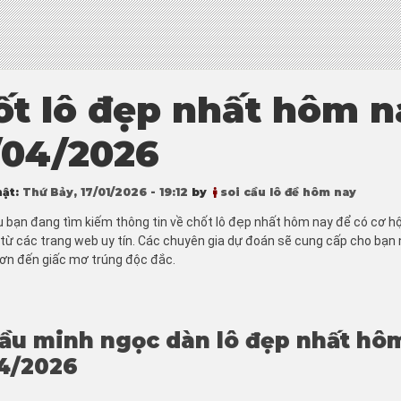
ốt lô đẹp nhất hôm 
/04/2026
hật:
Thứ Bảy, 17/01/2026 - 19:12
by
soi cầu lô đề hôm nay
u bạn đang tìm kiếm thông tin về chốt lô đẹp nhất hôm nay để có cơ h
 từ các trang web uy tín. Các chuyên gia dự đoán sẽ cung cấp cho bạn
hơn đến giấc mơ trúng độc đắc.
cầu minh ngọc dàn lô đẹp nhất hô
4/2026