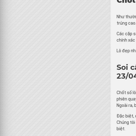
Chốt
Như thườn
trúng cao
Các cặp s
chính xác
Lô đẹp nh
Soi 
23/0
Chốt số l
phiên qua
Ngoài ra,
Đặc biệt,
Chúng tôi
biệt.