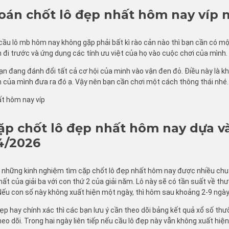
oán chốt lô đẹp nhất hôm nay víp 
cầu lô mb hôm nay không gặp phải bất kì rào cản nào thì bạn cần có một
n đi trước và ứng dụng các tính ưu việt của họ vào cuộc chơi của mình
ạn đang đánh đổi tất cả cơ hội của minh vào vận đen đỏ. Điều này là 
n của mình đưa ra đó ạ. Vậy nên bạn cần chơi một cách thông thái nhé.
ất hôm nay víp
ặp chốt lô đẹp nhất hôm nay dựa và
4/2026
 những kinh nghiệm tìm cặp chốt lô đẹp nhất hôm nay được nhiều chuyê
ất của giải ba với con thứ 2 của giải năm. Lô này sẽ có tần suất về th
 Nếu con số này không xuất hiện một ngày, thì hôm sau khoảng 2-9 ngày 
đẹp hay chính xác thì các bạn lưu ý cần theo dõi bảng kết quả xổ số t
heo dõi. Trong hai ngày liên tiếp nếu cầu lô đẹp này vẫn không xuất hiện