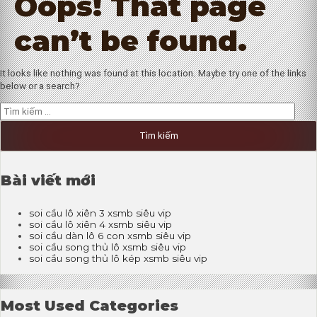
Oops! That page
can’t be found.
It looks like nothing was found at this location. Maybe try one of the links
below or a search?
Tìm
kiếm
cho:
Bài viết mới
soi cầu lô xiên 3 xsmb siêu vip
soi cầu lô xiên 4 xsmb siêu vip
soi cầu dàn lô 6 con xsmb siêu vip
soi cầu song thủ lô xsmb siêu vip
soi cầu song thủ lô kép xsmb siêu vip
Most Used Categories