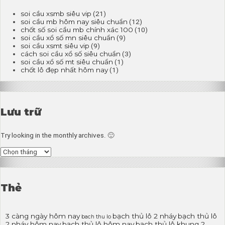
soi cầu xsmb siêu vip
(21)
soi cầu mb hôm nay siêu chuẩn
(12)
chốt số soi cầu mb chính xác 100
(10)
soi cầu xổ số mn siêu chuẩn
(9)
soi cầu xsmt siêu vip
(9)
cách soi cầu xổ số siêu chuẩn
(3)
soi cầu xổ số mt siêu chuẩn
(1)
chốt lô đẹp nhất hôm nay
(1)
Lưu trữ
Try looking in the monthly archives. 🙂
Lưu
trữ
Thẻ
3 càng ngày hôm nay
bạch thủ lô 2 nháy
bạch thủ lô
bach thu lo
2 nháy hôm nay
bạch thủ lô hôm nay
bạch thủ lô khung 2