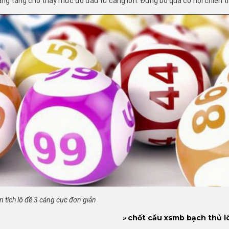
ng tăng cho thấy mức độ đầu tư càng lớn. Đừng bỏ qua cơ hội chiến 
n tích lô đề 3 càng cực đơn giản
chốt cầu xsmb bạch thủ l
»