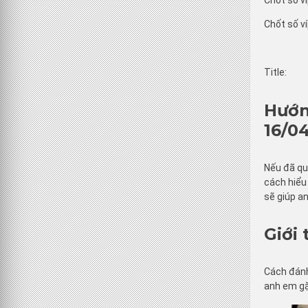
Chốt số ví
Title:
Hướn
16/0
Nếu đã qu
cách hiểu
sẽ giúp a
Giới
Cách đánh
anh em gặ