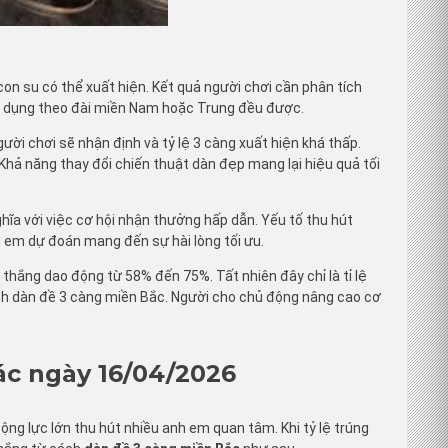
con su có thể xuất hiện. Kết quả người chơi cần phân tích
áp dụng theo đài miền Nam hoặc Trung đều được.
ời chơi sẽ nhận định và tỷ lệ 3 càng xuất hiện khá thấp.
Khả năng thay đổi chiến thuật dàn đẹp mang lại hiệu quả tối
ghĩa với việc cơ hội nhận thưởng hấp dẫn. Yếu tố thu hút
 em dự đoán mang đến sự hài lòng tối ưu.
hắng dao động từ 58% đến 75%. Tất nhiên đây chỉ là tỉ lệ
ách dàn đề 3 càng miền Bắc. Người cho chủ động nâng cao cơ
ác ngày 16/04/2026
 động lực lớn thu hút nhiều anh em quan tâm. Khi tỷ lệ trúng