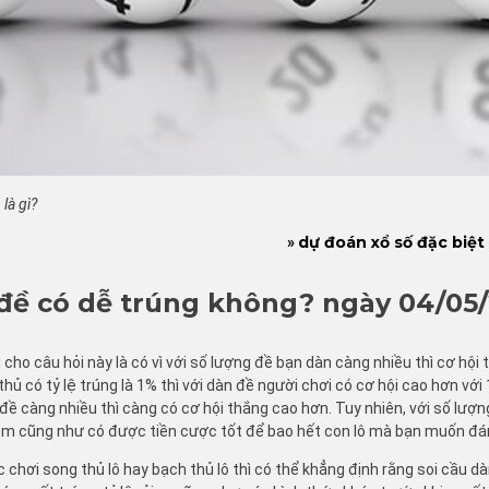
là gì?
dự đoán xổ số đặc biệt
»
đề có dễ trúng không? ngày 04/05
i cho câu hỏi này là có vì với số lượng đề bạn dàn càng nhiều thì cơ h
hủ có tỷ lệ trúng là 1% thì với dàn đề người chơi có cơ hội cao hơn với
ề càng nhiều thì càng có cơ hội thắng cao hơn. Tuy nhiên, với số lượng
ệm cũng như có được tiền cược tốt để bao hết con lô mà bạn muốn đ
c chơi song thủ lô hay bạch thủ lô thì có thể khẳng định rằng soi cầu dà