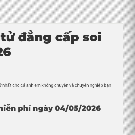
tử đẳng cấp soi
26
 tử nhất cho cả anh em không chuyên và chuyên nghiệp bạn
miễn phí ngày 04/05/2026