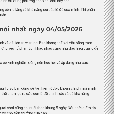
ết định sử dụng phương pháp soi cầu này nhé.
g còn lo lắng về khả năng soi cầu lô đề của mình. Thì phần
chuẩn
mới nhất ngày 04/05/2026
nh và đẻ liên trực trúng. Bạn không thể soi cầu bằng cảm
những yếu tố phân tích khác nhau cũng như dấu hiệu của lô đề
a có kinh nghiệm cũng nên học hỏi và áp dụng như sau:
i cầu 10 số bạn cũng sẽ tiết kiệm được khoản chi phí mà mình
thể chọn lọc ra các con lô đề chính xác và có khả năng
người chơi cũng chỉ nuôi theo khung 5 ngày. Nếu thời điểm đó
ảo vệ cho tiền thưởng của bạn