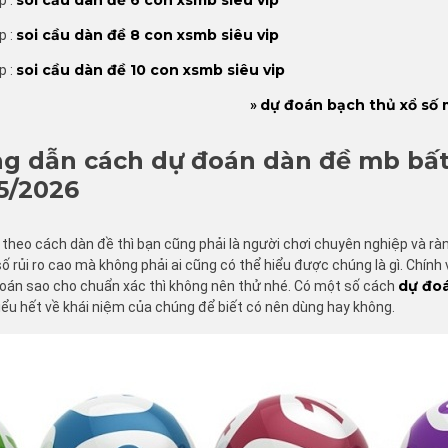
soi cầu dàn đề 8 con xsmb siêu vip
p :
soi cầu dàn đề 10 con xsmb siêu vip
p :
dự đoán bạch thủ xổ số 
»
g dẫn cách dự đoán dàn đề mb bất
5/2026
ề theo cách dàn đề thì bạn cũng phải là người chơi chuyên nghiệp và r
ố rủi ro cao mà không phải ai cũng có thể hiểu được chúng là gì. Chính
dự đoá
oán sao cho chuẩn xác thì không nên thử nhé. Có một số cách
iểu hết về khái niệm của chúng để biết có nên dùng hay không.