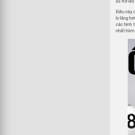
số trở lên
Điều này 
lo lắng hơ
các hình 
nhất hôm 