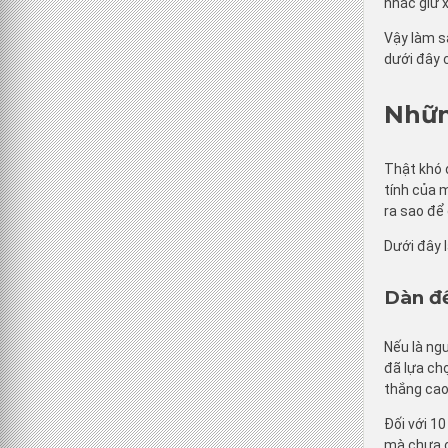
nhắc giữ 
Vậy làm s
dưới đây 
Nhữn
Thật khó 
tính của 
ra sao để
Dưới đây 
Dàn đề
Nếu là ngư
đã lựa ch
thắng cao
Đối với 10
mà chưa c