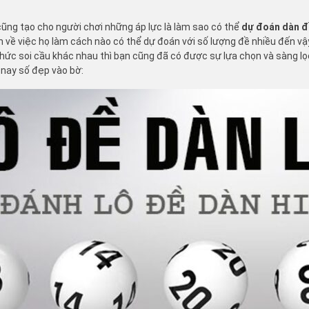
cũng tạo cho người chơi những áp lực là làm sao có thể
dự đoán dàn đ
n về việc họ làm cách nào có thể dự đoán với số lượng đề nhiều đến vậ
thức soi cầu khác nhau thì bạn cũng đã có được sự lựa chọn và sàng l
nay số đẹp vào bờ: