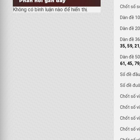
Phản hồi gần đây
Chốt số s
Không có bình luận nào để hiển thị.
Dàn đề 10
Dàn đề 20
Dàn đề 36
35, 59, 21
Dàn đề 50
61, 45, 79,
Số đề đầu
Số đề đuô
Chốt số ví
Chốt số ví
Chốt số ví
Chốt số ví
Chốt số ví