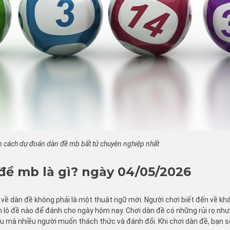
 cách dự đoán dàn đề mb bất tử chuyên nghiệp nhất
đề mb là gì? ngày 04/05/2026
 về dàn đề không phải là một thuật ngữ mới. Người chơi biết đến về kh
 lô đề nào để đánh cho ngày hôm nay. Chơi dàn đề có những rủi ro như
u mà nhiều người muốn thách thức và đánh đổi. Khi chơi dàn đề, bạn s