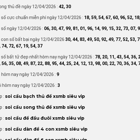
ong thủ đề ngày 12/04/2026 :
42, 30
 số cực chuẩn miễn phí ngày 12/04/2026 :
18, 59, 54, 67, 60, 96, 52, 18
 số ngày 12/04/2026 :
06, 30, 47, 99, 81, 01, 96, 14, 99, 15, 32, 73, 07, 
 con số bất bại ngày 12/04/2026
30, 44, 83, 49, 50, 92, 49, 77, 52, 53, 7
, 74, 72, 67, 19, 54, 37
 số bất tử đẹp nhất hôm nay ngày 12/04/2026 :
78, 20, 11, 43, 54, 36, 
 56, 35, 08, 49, 87, 22, 88, 95, 44, 25, 24, 12, 13, 98, 00, 22, 70, 36, 34, 
 hôm nay ngày 12/04/2026 :
9
i hôm nay ngày 12/04/2026 :
3
soi cầu bạch thủ đề xsmb siêu vip
p :
soi cầu song thủ đề xsmb siêu vip
p :
soi cầu đề đầu đuôi xsmb siêu vip
p :
soi cầu dàn đề 4 con xsmb siêu vip
p :
soi cầu dàn đề 6 con xsmb siêu vip
p :