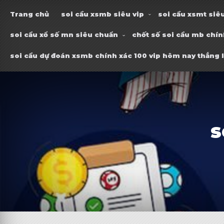
Trang chủ
soi cầu xsmb siêu vip
soi cầu xsmt siêu
soi cầu xổ số mn siêu chuẩn
chốt số soi cầu mb chín
soi cầu dự đoán xsmb chính xác 100 vip hôm nay thắng 
s