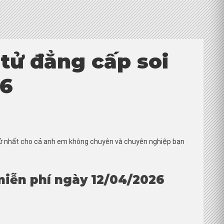
tử đẳng cấp soi
26
 tử nhất cho cả anh em không chuyên và chuyên nghiệp bạn
miễn phí ngày 12/04/2026