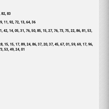
, 82, 83
99, 11, 92, 72, 13, 64, 36
1, 42, 14, 05, 31, 76, 50, 85, 15, 27, 76, 73, 75, 22, 86, 81, 53,
28, 15, 15, 17, 89, 24, 86, 37, 20, 37, 45, 67, 01, 59, 69, 17, 96,
73, 53, 49, 24, 01