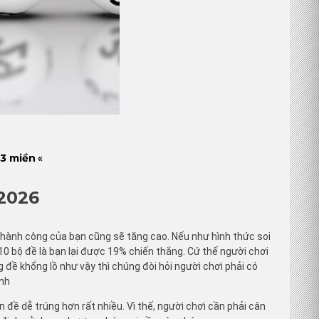
 3 miền
«
2026
ội thành công của bạn cũng sẽ tăng cao. Nếu như hình thức soi
 10 bộ đề là bạn lại được 19% chiến thắng. Cứ thế người chơi
 đề khổng lồ như vậy thì chúng đòi hỏi người chơi phải có
ánh
n đề dễ trúng hơn rất nhiều. Vì thế, người chơi cần phải cân