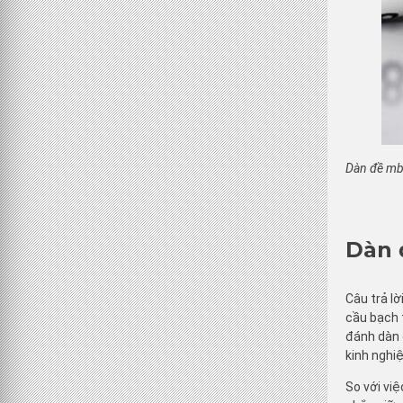
Dàn đề mb 
Dàn 
Câu trả lờ
cầu bạch t
đánh dàn đ
kinh nghi
So với việ