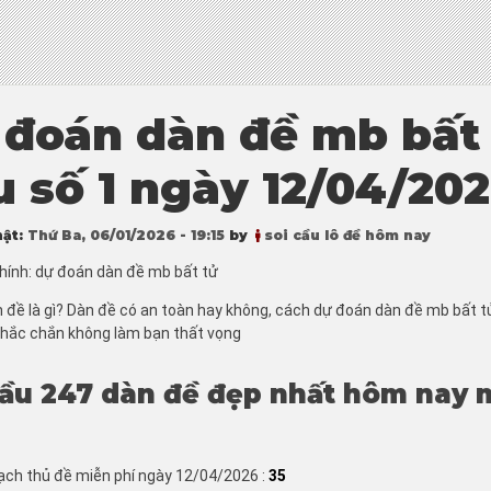
 đoán dàn đề mb bất 
u số 1 ngày 12/04/20
hật:
Thứ Ba, 06/01/2026 - 19:15
by
soi cầu lô đề hôm nay
hính: dự đoán dàn đề mb bất tử
n đề là gì? Dàn đề có an toàn hay không, cách dự đoán dàn đề mb bất
chắc chắn không làm bạn thất vọng
cầu 247 dàn đề đẹp nhất hôm nay 
ạch thủ đề miễn phí ngày 12/04/2026 :
35