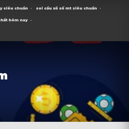
y siêu chuẩn
soi cầu xổ số mt siêu chuẩn
nhất hôm nay
om