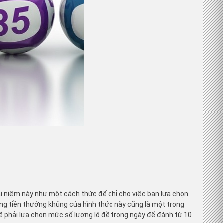
ái niệm này như một cách thức để chỉ cho việc bạn lựa chọn
ng tiền thưởng khủng của hình thức này cũng là một trong
ẽ phải lựa chọn mức số lượng lô đề trong ngày để đánh từ 10