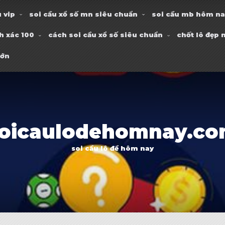
 vip
soi cầu xổ số mn siêu chuẩn
soi cầu mb hôm na
h xác 100
cách soi cầu xổ số siêu chuẩn
chốt lô đẹp 
lớn
oicaulodehomnay.c
soi cầu lô đề hôm nay