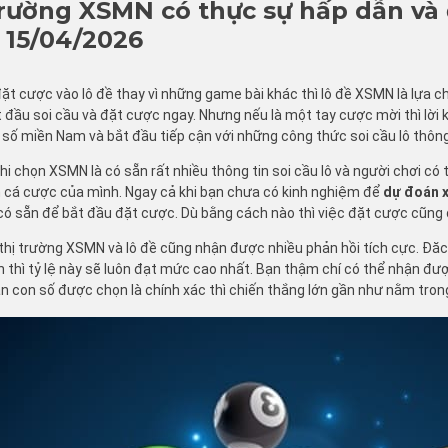
trường XSMN có thực sự hấp dẫn và
 15/04/2026
đặt cược vào lô đề thay vì những game bài khác thì lô đề XSMN là lựa 
t đầu soi cầu và đặt cược ngay. Nhưng nếu là một tay cược mời thì lời 
 số miền Nam và bắt đầu tiếp cận với những công thức soi cầu lô thôn
hi chọn XSMN là có sẵn rất nhiều thông tin soi cầu lô và người chơi có
h cá cược của mình. Ngay cả khi bạn chưa có kinh nghiệm để
dự đoán x
 có sẵn để bắt đầu đặt cược. Dù bằng cách nào thì việc đặt cược cũng 
 thị trường XSMN và lô đề cũng nhận được nhiều phản hồi tích cực. Đă
n thì tỷ lệ này sẽ luôn đạt mức cao nhất. Bạn thậm chí có thể nhận đượ
cần con số được chọn là chính xác thì chiến thắng lớn gần như nằm tro