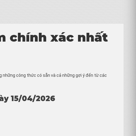
m chính xác nhất
6
ng những công thức có sẵn và cả những gợi ý đến từ các
ày 15/04/2026