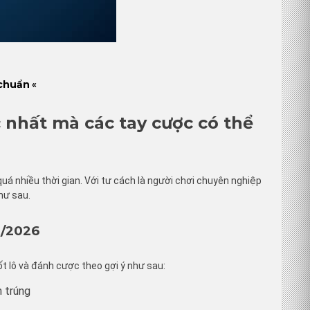
 chuẩn
«
 nhất mà các tay cược có thể
á nhiều thời gian. Với tư cách là người chơi chuyên nghiệp
hư sau.
4/2026
ốt lô và đánh cược theo gợi ý như sau:
 trúng