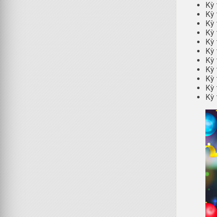
Kỳ 
Kỳ 
Kỳ 
Kỳ 
Kỳ 
Kỳ 
Kỳ 
Kỳ 
Kỳ 
Kỳ 
Kỳ 