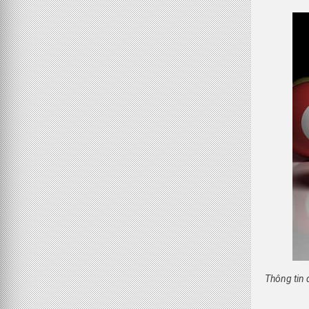
Thông tin 