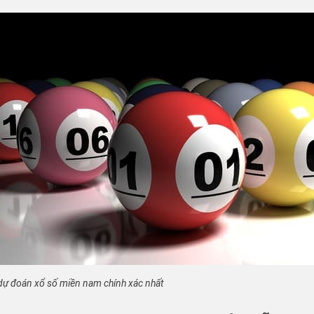
dự đoán xổ số miền nam chính xác nhất