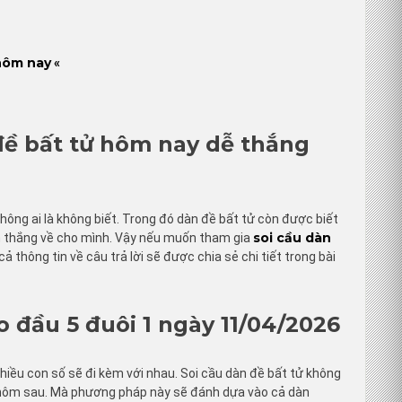
hôm nay
«
đề bất tử hôm nay dễ thắng
hông ai là không biết. Trong đó dàn đề bất tử còn được biết
soi cầu dàn
ến thắng về cho mình. Vậy nếu muốn tham gia
 thông tin về câu trả lời sẽ được chia sẻ chi tiết trong bài
 đầu 5 đuôi 1 ngày 11/04/2026
iều con số sẽ đi kèm với nhau. Soi cầu dàn đề bất tử không
 hôm sau. Mà phương pháp này sẽ đánh dựa vào cả dàn