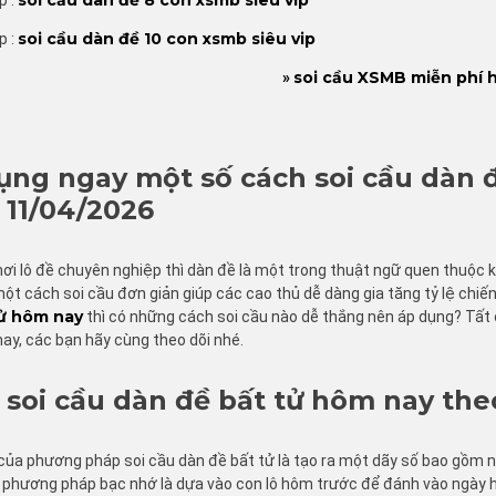
soi cầu dàn đề 10 con xsmb siêu vip
p :
soi cầu XSMB miễn phí 
»
ụng ngay một số cách soi cầu dàn 
 11/04/2026
hơi lô đề chuyên nghiệp thì dàn đề là một trong thuật ngữ quen thuộc k
ột cách soi cầu đơn giản giúp các cao thủ dễ dàng gia tăng tỷ lệ chi
tử hôm nay
thì có những cách soi cầu nào dễ thắng nên áp dụng? Tất cả
nay, các bạn hãy cùng theo dõi nhé.
 soi cầu dàn đề bất tử hôm nay theo
của phương pháp soi cầu dàn đề bất tử là tạo ra một dãy số bao gồm nh
 phương pháp bạc nhớ là dựa vào con lô hôm trước để đánh vào ngày