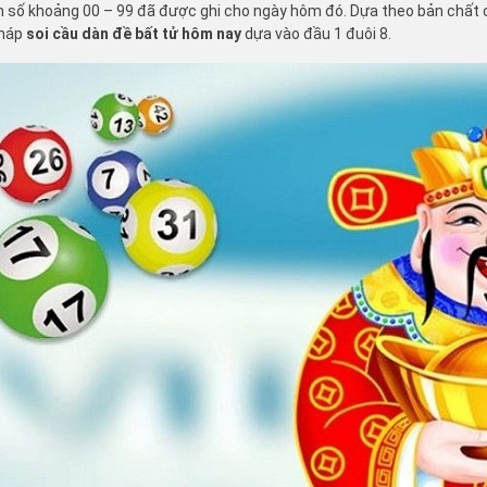
 số khoảng 00 – 99 đã được ghi cho ngày hôm đó. Dựa theo bản chất củ
háp
soi cầu dàn đề bất tử hôm nay
dựa vào đầu 1 đuôi 8.