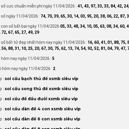
 số cực chuẩn miễn phí ngày 11/04/2026 :
41, 43, 97, 33, 33, 84, 42, 24
 số ngày 11/04/2026 :
74, 70, 39, 65, 30, 14, 03, 95, 20, 38, 06, 22, 87, 
 con số bất bại ngày 11/04/2026
05, 33, 48, 34, 10, 05, 63, 08, 34, 60, 4
, 72, 67, 65, 27, 49, 29
 số bất tử đẹp nhất hôm nay ngày 11/04/2026 :
16, 60, 41, 01, 88, 75, 
 56, 88, 31, 10, 25, 20, 67, 30, 75, 62, 13, 74, 54, 92, 52, 81, 04, 79, 47, 
 hôm nay ngày 11/04/2026 :
5
i hôm nay ngày 11/04/2026 :
2
soi cầu bạch thủ đề xsmb siêu vip
p :
soi cầu song thủ đề xsmb siêu vip
p :
soi cầu đề đầu đuôi xsmb siêu vip
p :
soi cầu dàn đề 4 con xsmb siêu vip
p :
soi cầu dàn đề 6 con xsmb siêu vip
p :
soi cầu dàn đề 8 con xsmb siêu vip
p :