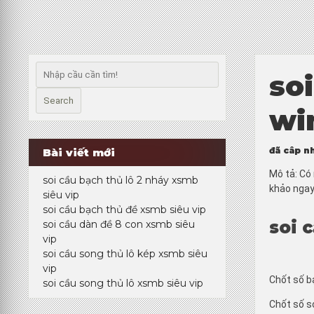
so
Search
wi
đã câp n
Bài viết mới
Mô tả: Có
soi cầu bạch thủ lô 2 nháy xsmb
khảo ngay
siêu vip
soi cầu bạch thủ đề xsmb siêu vip
soi 
soi cầu dàn đề 8 con xsmb siêu
vip
soi cầu song thủ lô kép xsmb siêu
vip
Chốt số b
soi cầu song thủ lô xsmb siêu vip
Chốt số s