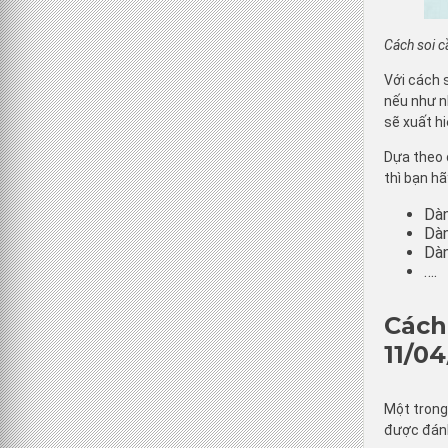
Cách soi c
Với cách s
nếu như n
sẽ xuất hi
Dựa theo 
thì bạn h
Dàn
Dàn
Dàn
….
Cách
11/0
Một tron
được đánh