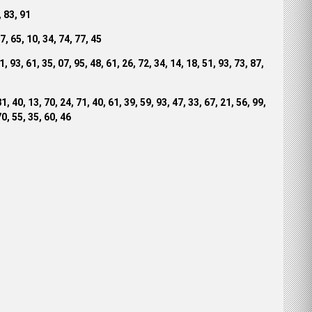
, 83, 91
37, 65, 10, 34, 74, 77, 45
1, 93, 61, 35, 07, 95, 48, 61, 26, 72, 34, 14, 18, 51, 93, 73, 87,
81, 40, 13, 70, 24, 71, 40, 61, 39, 59, 93, 47, 33, 67, 21, 56, 99,
70, 55, 35, 60, 46