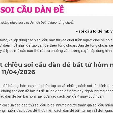
ương pháp soi cầu dàn đề bất tử theo tổng chuẩn
soi cầu lô đề mb v
»
ờng, khi áp dụng cách soi cầu này thì vào cuối tuần người chơi sẽ có
hời điểm tốt nhất để tạo dàn đề theo tổng chuẩn. Dàn đề tổng chuẩn sẽ
y là lý do mà các cao thủ rất ưa chuộng và thường xuyên áp dụng hình
t chiêu soi cầu dàn đề bất tử hôm 
 11/04/2026
àn đề bất bại hôm nay khá phức tạp so với những cách soi cầu bình thư
 chóng tạo dàn đề bất tử dễ trúng đánh đề hôm nay. Ngoài những cách 
cầu dàn đề bất bại hôm nay dựa vào cách bắt đề 4 ngày cuối tuần.
 giá của các cao thủ soi cầu lô đề, những người tham gia soi cầu mi
ng muốn. Các bước để thực hiện cách dàn đề bất tử này rất đơn giản, đ