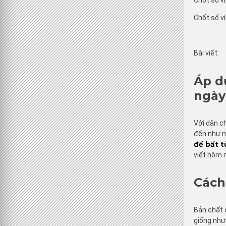
Chốt số ví
Bài viết:
Áp d
ngày
Với dân c
đến như m
đề bất 
viết hôm 
Cách
Bản chất 
giống như