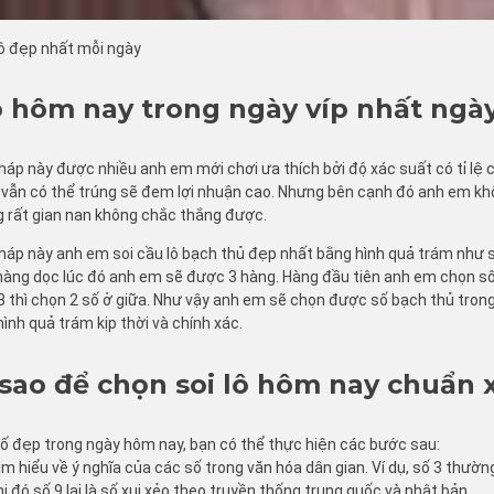
lô đẹp nhất mỗi ngày
lô hôm nay trong ngày víp nhất
ngày
áp này được nhiều anh em mới chơi ưa thích bởi độ xác suất có tỉ lệ c
 vẫn có thể trúng sẽ đem lợi nhuận cao. Nhưng bên cạnh đó anh em không
g rất gian nan không chắc thắng được.
áp này anh em soi cầu lô bạch thủ đẹp nhất bằng hình quả trám như sau
hàng dọc lúc đó anh em sẽ được 3 hàng. Hàng đầu tiên anh em chọn số đ
3 thì chọn 2 số ở giữa. Như vậy anh em sẽ chọn được số bạch thủ tro
ình quả trám kịp thời và chính xác.
sao để chọn soi lô hôm nay chuẩn 
ố đẹp trong ngày hôm nay, bạn có thể thực hiện các bước sau:
ìm hiểu về ý nghĩa của các số trong văn hóa dân gian. Ví dụ, số 3 thư
hi đó số 9 lại là số xui xẻo theo truyền thống trung quốc và nhật bản.