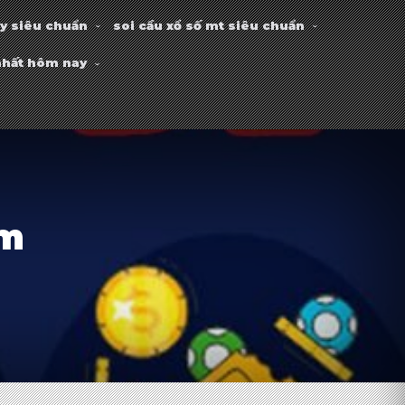
y siêu chuẩn
soi cầu xổ số mt siêu chuẩn
nhất hôm nay
om