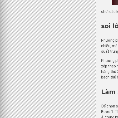
chơi cầu 
soi 
Phương ph
nhiều, mà
suất trún
Phương ph
xếp theo 
hàng thứ 
bạch thủ h
Làm 
Để chọn s
Bước 1: T
Á, trong k