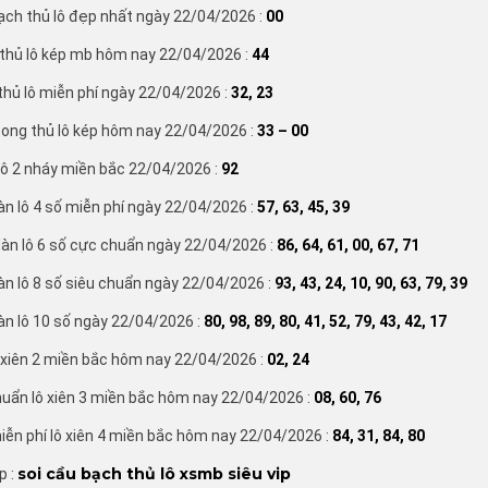
ạch thủ lô đẹp nhất ngày 22/04/2026 :
00
thủ lô kép mb hôm nay 22/04/2026 :
44
thủ lô miễn phí ngày 22/04/2026 :
32, 23
ong thủ lô kép hôm nay 22/04/2026 :
33 – 00
lô 2 nháy miền bắc 22/04/2026 :
92
àn lô 4 số miễn phí ngày 22/04/2026 :
57, 63, 45, 39
àn lô 6 số cực chuẩn ngày 22/04/2026 :
86, 64, 61, 00, 67, 71
àn lô 8 số siêu chuẩn ngày 22/04/2026 :
93, 43, 24, 10, 90, 63, 79, 39
àn lô 10 số ngày 22/04/2026 :
80, 98, 89, 80, 41, 52, 79, 43, 42, 17
ô xiên 2 miền bắc hôm nay 22/04/2026 :
02, 24
huẩn lô xiên 3 miền bắc hôm nay 22/04/2026 :
08, 60, 76
iễn phí lô xiên 4 miền bắc hôm nay 22/04/2026 :
84, 31, 84, 80
soi cầu bạch thủ lô xsmb siêu vip
p :